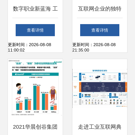
数字职业新蓝海 工
互联网企业的独特
业互联网数据服务
经营理念 以高销售
查看详情
查看详情
如何重塑就业版图
费用投资未来，以
更新时间：2026-08-08
更新时间：2026-08-08
11:00:02
21:35:00
数据服务赋能产业
2021华晨创谷集团
走进工业互联网典