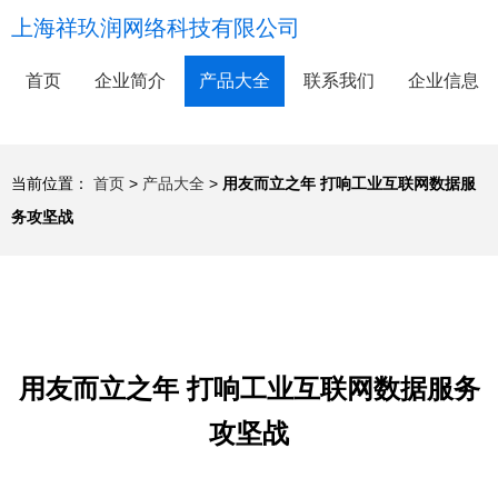
上海祥玖润网络科技有限公司
首页
企业简介
产品大全
联系我们
企业信息
当前位置：
首页
>
产品大全
>
用友而立之年 打响工业互联网数据服
务攻坚战
用友而立之年 打响工业互联网数据服务
攻坚战