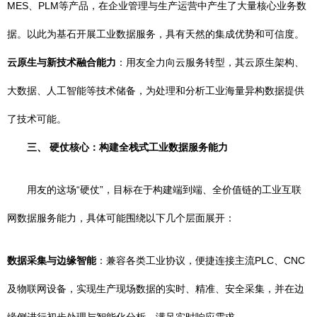
MES、PLM等产品，在企业管理与生产运营中产生了大量核心业务数
据。以此为基石开展工业数据服务，具有天然的集成优势和可信度。
云原生与新技术融合能力
：用友全力向云服务转型，其云原生架构、
大数据、人工智能等技术储备，为处理和分析工业海量异构数据提供
了技术可能。
三、 硬仗核心：构建全栈式工业数据服务能力
用友的这场“硬仗”，目标在于构建端到端、全价值链的工业互联
网数据服务能力，具体可能围绕以下几个层面展开：
数据采集与边缘智能
：兼容各类工业协议，便捷连接主流PLC、CNC
及物联网设备，实现生产现场数据的实时、精准、安全采集，并在边