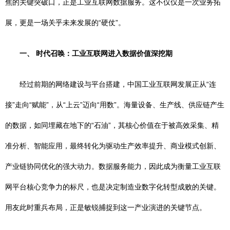
焦的关键突破口，正是工业互联网数据服务。这不仅仅是一次业务拓
展，更是一场关乎未来发展的“硬仗”。
一、 时代召唤：工业互联网进入数据价值深挖期
经过前期的网络建设与平台搭建，中国工业互联网发展正从“连
接”走向“赋能”，从“上云”迈向“用数”。海量设备、生产线、供应链产生
的数据，如同埋藏在地下的“石油”，其核心价值在于被高效采集、精
准分析、智能应用，最终转化为驱动生产效率提升、商业模式创新、
产业链协同优化的强大动力。数据服务能力，因此成为衡量工业互联
网平台核心竞争力的标尺，也是决定制造业数字化转型成败的关键。
用友此时重兵布局，正是敏锐捕捉到这一产业演进的关键节点。