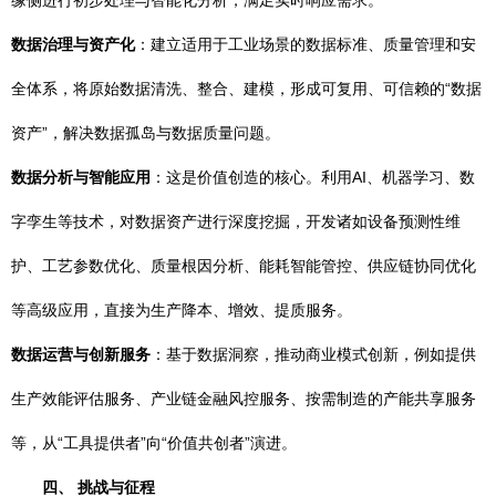
缘侧进行初步处理与智能化分析，满足实时响应需求。
数据治理与资产化
：建立适用于工业场景的数据标准、质量管理和安
全体系，将原始数据清洗、整合、建模，形成可复用、可信赖的“数据
资产”，解决数据孤岛与数据质量问题。
数据分析与智能应用
：这是价值创造的核心。利用AI、机器学习、数
字孪生等技术，对数据资产进行深度挖掘，开发诸如设备预测性维
护、工艺参数优化、质量根因分析、能耗智能管控、供应链协同优化
等高级应用，直接为生产降本、增效、提质服务。
数据运营与创新服务
：基于数据洞察，推动商业模式创新，例如提供
生产效能评估服务、产业链金融风控服务、按需制造的产能共享服务
等，从“工具提供者”向“价值共创者”演进。
四、 挑战与征程