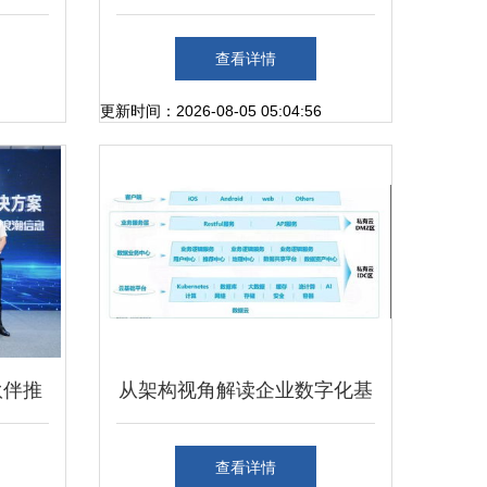
能工业
企业大数据产品研究报告 工
查看详情
业互联网数据服务的兴起与前
更新时间：2026-08-05 05:04:56
景
伙伴推
从架构视角解读企业数字化基
合方
础设施建设 星环科技刘汪根
查看详情