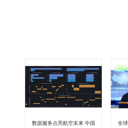
数据服务点亮航空未来 中国
全球