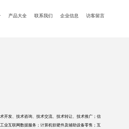
介
产品大全
联系我们
企业信息
访客留言
术开发、技术咨询、技术交流、技术转让、技术推广；信
工业互联网数据服务；计算机软硬件及辅助设备零售；互