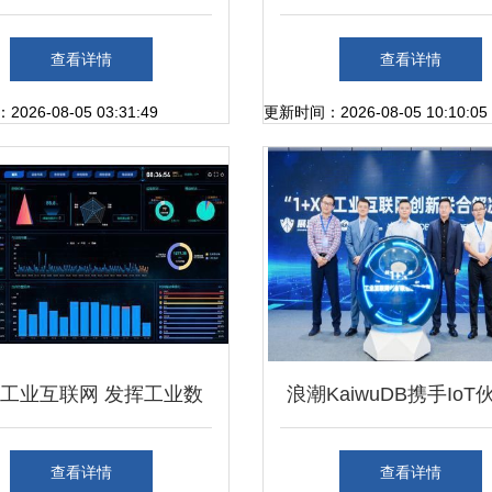
，工业互联网领跑未来
联网中的创新应用，赋
查看详情
查看详情
数据服务新生态
26-08-05 03:31:49
更新时间：2026-08-05 10:10:05
工业互联网 发挥工业数
浪潮KaiwuDB携手IoT
据服务的潜力
出“1+X”工业互联网联
查看详情
查看详情