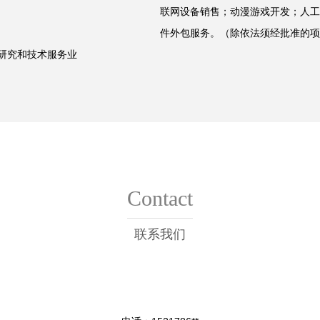
联网设备销售；动漫游戏开发；人工
件外包服务。（除依法须经批准的项
学研究和技术服务业
Contact
联系我们