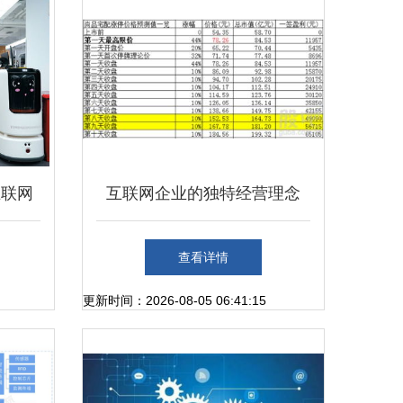
互联网
互联网企业的独特经营理念
版图
以高销售费用投资未来，以数
查看详情
据服务赋能产业
更新时间：2026-08-05 06:41:15