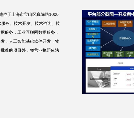
地位于上海市宝山区真陈路1000
术服务、技术开发、技术咨询、技
数据服务；工业互联网数据服务；
开发；人工智能基础软件开发；物
经批准的项目外，凭营业执照依法