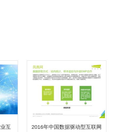
工业互
2016年中国数据驱动型互联网