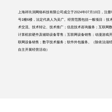
上海祥玖润网络科技有限公司成立于2024年07月10日，注册
号1幢6楼，法定代表人为吴广。经营范围包括一般项目：技
术交流、技术转让、技术推广；信息技术咨询服务；互联网
计算机软硬件及辅助设备零售；互联网设备销售；动漫游戏
联网设备销售；数字技术服务；软件外包服务。（除依法须
自主开展经营活动）